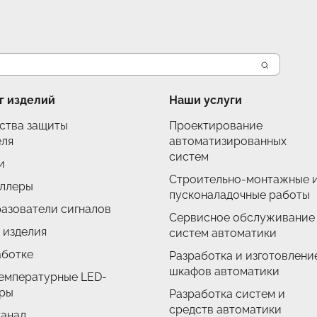
г изделий
Наши услуги
ства защиты
Проектирование
еля
автоматизированных
систем
и
Строительно-монтажные 
ллеры
пусконаладочные работы
азователи сигналов
Сервисное обслуживание
 изделия
систем автоматики
аботке
Разработка и изготовлени
шкафов автоматики
емпературные LED-
ры
Разработка систем и
средств автоматики
анал