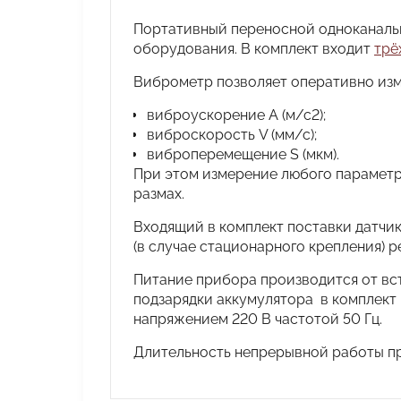
Портативный переносной одноканаль
оборудования. В комплект входит
т
рё
Виброметр позволяет оперативно изме
виброускорение A (м/с2);
виброскорость V (мм/с);
виброперемещение S (мкм).
При этом измерение любого параметра
размах.
Входящий в комплект поставки датчи
(в случае стационарного крепления) р
Питание прибора производится от вс
подзарядки аккумулятора в комплект 
напряжением 220 В частотой 50 Гц
Длительность непрерывной работы пр
Руководство по эксплуатации УВИ
Наименование параметра