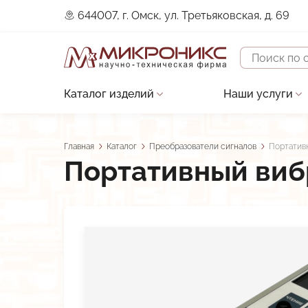
644007, г. Омск, ул. Третьяковская, д. 69
Поиск
Каталог изделий
Наши услуги
Основная
Устройства защиты двигателя
Проектирова
навигация
Датчики
Строительно
Главная
Каталог
Преобразователи сигналов
Портатив
Строка
Портативный виб
Контроллеры
Сервисное о
навигации
Преобразователи сигналов
Разработка 
Прочие изделия
Разработка 
В разработке
Разработка и
Низкотемпературные LED-драйверы
Виброканал