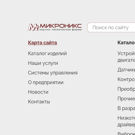
Поиск
Подвал
Карта сайта
Катало
Каталог изделий
Устрой
двигат
Наши услуги
Датчик
Системы управления
Контро
О предприятии
Преобр
Новости
Прочие
Контакты
В разр
Низкот
драйве
Виброк