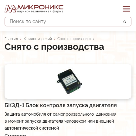
Поиск
Строка
Главная
Каталог изделий
Снято с производства
Снято с производства
навигации
Основная
Каталог изделий
навигация
Наши услуги
Устройства защиты двигателя
Датчики
Системы управления
Проектирование автоматизированных систем
БКЗД-1 Блок контроля запуска двигателя
Контроллеры
Строительно-монтажные и пусконалад. работы
О предприятии
АСУ водоснабжением и водоотведением
Защита автомобиля от самопроизвольного движения
Преобразователи сигналов
Сервисное обслуживание систем автоматики
в момент запуска двигателя человеком или внешней
АСУ объектами теплоснабжения
Новости
Опыт
автоматической системой
Прочие изделия
Разработка и изготовление шкафов автоматики
АСКУЭ объектов энергоснабжения
Партнёры и отзывы
Контакты