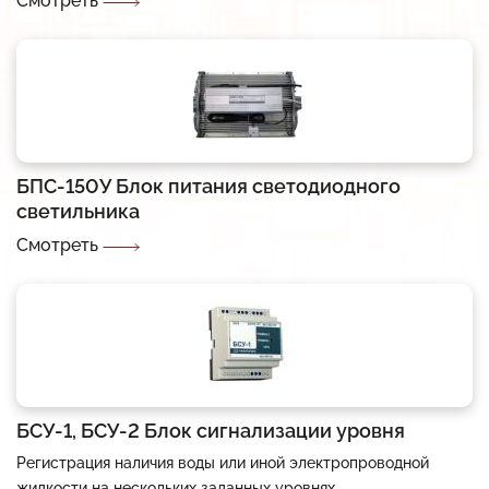
Смотреть
В разработке
Разработка систем и средств автоматики
Автоматизация АЗС
Разрешительная документация
Низкотемпературные LED-драйверы
Разработка изделий по ТЗ заказчика
АСУ Системы освещения
Карточка предприятия
Виброканал
Автоматическая противогололёдная система
Публикации
Снято с производства
История
БПС-150У Блок питания светодиодного
Импортозамещение
Вакансии
светильника
Прайс
Смотреть
Дилеры
БСУ-1, БСУ-2 Блок сигнализации уровня
Регистрация наличия воды или иной электропроводной
жидкости на нескольких заданных уровнях