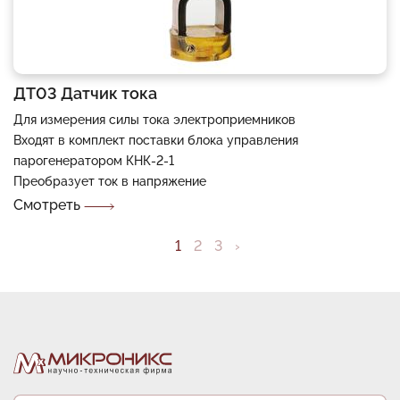
ДТ03 Датчик тока
Для измерения силы тока электроприемников
Входят в комплект поставки блока управления
парогенератором КНК-2-1
Преобразует ток в напряжение
Смотреть
Нумерация
Текущая
1
Page
2
Page
3
Следующая
›
Последняя
страниц
страница
страница
страница