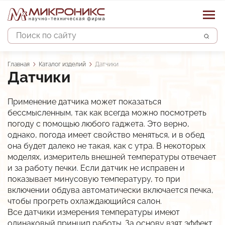
Поиск
Строка
Главная
Каталог изделий
Датчики
Датчики
навигации
Применение датчика может показаться
Основная
бессмысленным, так как всегда можно посмотреть
Каталог изделий
навигация
погоду с помощью любого гаджета. Это верно,
однако, погода имеет свойство меняться, и в обед
Наши услуги
Устройства защиты двигателя
она будет далеко не такая, как с утра. В некоторых
моделях, измеритель внешней температуры отвечает
Датчики
Системы управления
Проектирование автоматизированных систем
и за работу печки. Если датчик не исправен и
Контроллеры
показывает минусовую температуру, то при
Строительно-монтажные и пусконалад. работы
О предприятии
АСУ водоснабжением и водоотведением
включении обдува автоматически включается печка,
Преобразователи сигналов
Сервисное обслуживание систем автоматики
чтобы прогреть охлаждающийся салон.
АСУ объектами теплоснабжения
Новости
Опыт
Все датчики измерения температуры имеют
Прочие изделия
Разработка и изготовление шкафов автоматики
АСКУЭ объектов энергоснабжения
одинаковый принцип работы. За основу взят эффект
Партнёры и отзывы
Контакты