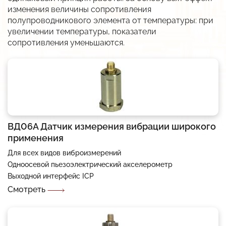
изменения величины сопротивления
В разработке
Разработка систем и средств автоматики
Автоматизация АЗС
Разрешительная документация
полупроводникового элемента от температуры: при
Низкотемпературные LED-драйверы
увеличении температуры, показатели
Разработка изделий по ТЗ заказчика
АСУ Системы освещения
Карточка предприятия
сопротивления уменьшаются.
Виброканал
Автоматическая противогололёдная система
Публикации
Снято с производства
История
Импортозамещение
Вакансии
Прайс
ВД06А Датчик измерения вибрации широкого
Дилеры
применения
Для всех видов виброизмерений
Одноосевой пьезоэлектрический акселерометр
Выходной интерфейс ICP
Смотреть