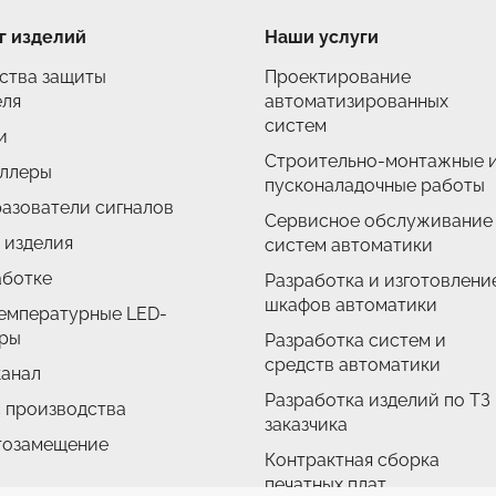
г изделий
Наши услуги
ства защиты
Проектирование
еля
автоматизированных
систем
и
Строительно-монтажные 
ллеры
пусконаладочные работы
азователи сигналов
Сервисное обслуживание
 изделия
систем автоматики
аботке
Разработка и изготовлени
шкафов автоматики
емпературные LED-
ры
Разработка систем и
средств автоматики
анал
Разработка изделий по ТЗ
с производства
заказчика
тозамещение
Контрактная сборка
печатных плат