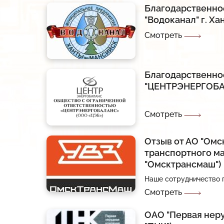
Благодарственно
Снято с производства
"Водоканал" г. Х
Импортозамещение
Смотреть
Прайс
Дилеры
Благодарственно
"ЦЕНТРЭНЕРГОБ
Смотреть
Отзыв от АО "Омс
транспортного м
"Омсктрансмаш")
Наше сотрудничество п
Смотреть
ОАО "Первая нер