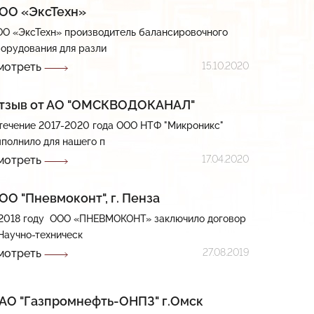
ОО «ЭксТехн»
О «ЭксТехн» производитель балансировочного
орудования для разли
мотреть
15.10.2020
тзыв от АО "ОМСКВОДОКАНАЛ"
течение 2017-2020 года ООО НТФ "Микроникс"
полнило для нашего п
мотреть
17.04.2020
ОО "Пневмоконт", г. Пенза
2018 году ООО «ПНЕВМОКОНТ» заключило договор
Научно-техническ
мотреть
27.08.2019
АО "Газпромнефть-ОНПЗ" г.Омск