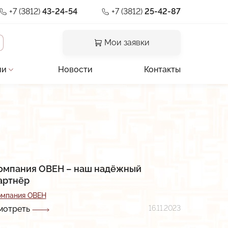
+7 (3812)
43-24-54
+7 (3812)
25-42-87
Мои заявки
ии
Новости
Контакты
и отзывы
льная документация
предприятия
ии
омпания ОВЕН – наш надёжный
артнёр
а
омпания ОВЕН
мотреть
16.11.2023