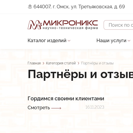
644007, г. Омск, ул. Третьяковская, д. 69
Поиск
Каталог изделий
Наши услуги
Основная
Устройства защиты двигателя
Проектирова
навигация
Датчики
Строительно
Главная
Категория статей
Партнёры и отзывы
Строка
Партнёры и отзы
Контроллеры
Сервисное о
навигации
Преобразователи сигналов
Разработка 
Прочие изделия
Разработка 
Гордимся своими клиентами
Смотреть
В разработке
16.11.2023
Разработка и
Низкотемпературные LED-драйверы
Виброканал