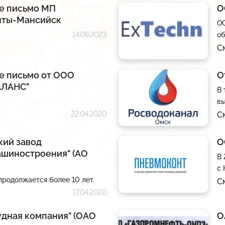
е письмо МП
О
анты-Мансийск
ОО
14.09.2023
об
С
е письмо от ООО
О
АЛАНС"
В 
вы
22.04.2020
С
кий завод
О
ашиностроения" (АО
В 
с 
родолжается более 10 лет.
С
17.04.2020
удная компания" (ОАО
О