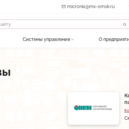
micronix@mx-omsk.ru
Системы управления
О предприят
ние автоматизированных систем
АСУ водоснабжением и водоотведением
Опыт
-монтажные и пусконалад. работы
АСУ объектами теплоснабжения
Партнёры 
вы
бслуживание систем автоматики
АСКУЭ объектов энергоснабжения
Разрешите
и изготовление шкафов автоматики
Автоматизация АЗС
Карточка 
систем и средств автоматики
АСУ Системы освещения
Публикац
К
п
зделий по ТЗ заказчика
Автоматическая противогололёдная систем
История
К
Вакансии
С