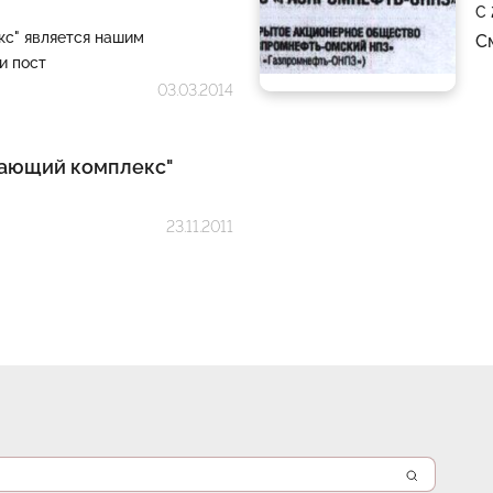
С 
" является нашим
С
и пост
03.03.2014
ающий комплекс"
23.11.2011