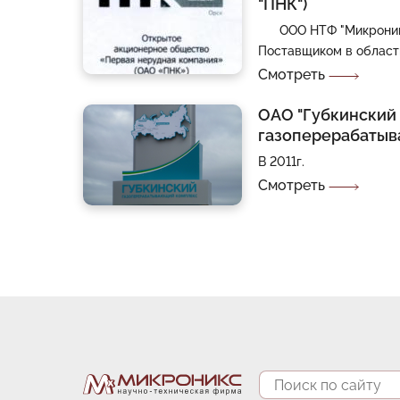
"ПНК")
ООО НТФ "Микроникс
Поставщиком в област
Смотреть
ОАО "Губкинский
газоперерабатыв
В 2011г.
Смотреть
Поиск